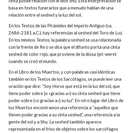
cinta posee relación con el dios Shu. Esta interpretación se
basa en textos funerarios que a menudo hablan de una
relación entre el seshed y la luz del sol.
En los Textos de las Pirámides del Imperio Antiguo (ca.
2686-2181 a.C.), hay referencias al seshed del Toro de Luz.
En los mismos Textos, la palabra seshed se usa relacionada
con la frente de Re o se dice que el difunto porta una cinta
seshed de color rojo, que proviene de la diosa Ijet-weret
cuando se creó el mundo.
En el Libro de los Muertos, y con palabras casi idénticas
también en los Textos de los Sarcófagos, se puede leer una
oración que dice: “Soy Horus que está en la luz del sol, que
tiene poder sobre (o «gracias a») su cinta seshed que tiene
poder sobre («o gracias a») su luz”. En otro lugar del Libro de
los Muertos encontramos una referencia a “aquellos que
tienen poder gracias a su cinta seshed”, una referencia a la
gente del sol y a Shu. La seshed también aparece
representada en el friso de objetos sobre los sarcófagos