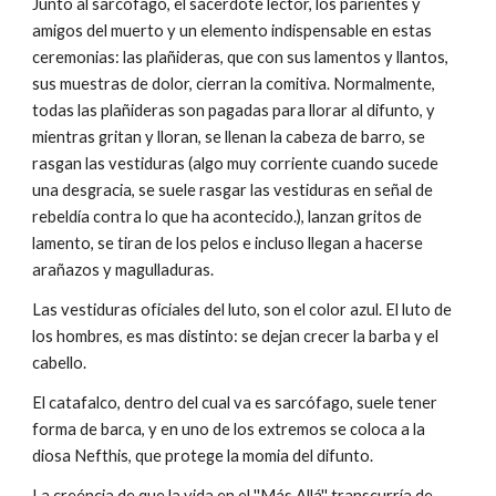
Junto al sarcófago, el sacerdote lector, los parientes y
amigos del muerto y un elemento indispensable en estas
ceremonias: las plañideras, que con sus lamentos y llantos,
sus muestras de dolor, cierran la comitiva. Normalmente,
todas las plañideras son pagadas para llorar al difunto, y
mientras gritan y lloran, se llenan la cabeza de barro, se
rasgan las vestiduras (algo muy corriente cuando sucede
una desgracia, se suele rasgar las vestiduras en señal de
rebeldía contra lo que ha acontecido.), lanzan gritos de
lamento, se tiran de los pelos e incluso llegan a hacerse
arañazos y magulladuras.
Las vestiduras oficiales del luto, son el color azul. El luto de
los hombres, es mas distinto: se dejan crecer la barba y el
cabello.
El catafalco, dentro del cual va es sarcófago, suele tener
forma de barca, y en uno de los extremos se coloca a la
diosa Nefthis, que protege la momia del difunto.
La creéncia de que la vida en el ''Más Allá'' transcurría de