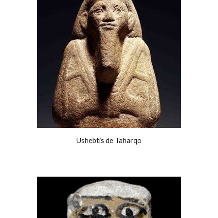
Ushebtis de Taharqo