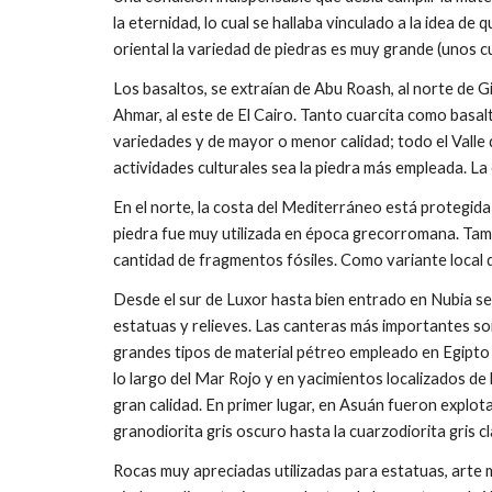
la eternidad, lo cual se hallaba vinculado a la idea de
oriental la variedad de piedras es muy grande (unos cu
Los basaltos, se extraían de Abu Roash, al norte de Gi
Ahmar, al este de El Cairo. Tanto cuarcita como basa
variedades y de mayor o menor calidad; todo el Valle 
actividades culturales sea la piedra más empleada. La
En el norte, la costa del Mediterráneo está protegida
piedra fue muy utilizada en época grecorromana. Tamb
cantidad de fragmentos fósiles. Como variante local de
Desde el sur de Luxor hasta bien entrado en Nubia se
estatuas y relieves. Las canteras más importantes so
grandes tipos de material pétreo empleado en Egipto e
lo largo del Mar Rojo y en yacimientos localizados de
gran calidad. En primer lugar, en Asuán fueron explota
granodiorita gris oscuro hasta la cuarzodiorita gris c
Rocas muy apreciadas utilizadas para estatuas, arte 