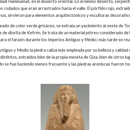
di Hammamat, en el desierto oriental. En el mismo desierto, serpentin
s rodados que eran arrastrados hacia el valle. El pórfido rojo, extraí
nus, sirvieron para elementos arquitectónicos y esculturas decorativ
teado de color verde grisáceo, se extraía un yacimiento al oeste de To
e diorita de Kefrén. Se trata de un material pétreo considerado de luj
ara el faraón durante los Imperios Antiguo y Medio; más tarde se reut
tiguo y Medio la piedra caliza más empleada por su belleza y calidad 
istintos, extraídos bien de la propia meseta de Giza, bien de otros luga
odo se fue haciendo menos frecuente y las piedras areniscas fueron 