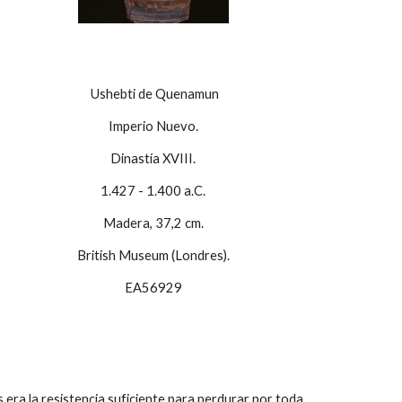
Ushebti de Quenamun
Imperio Nuevo.
Dinastía XVIII.
1.427 - 1.400 a.C.
Madera, 37,2 cm.
British Museum (Londres).
EA56929
era la resistencia suficiente para perdurar por toda