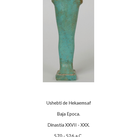
Ushebti de Hekaemsaf
Baja Epoca.
Dinastía XXVII - XXX.
570 - 526 a.C.