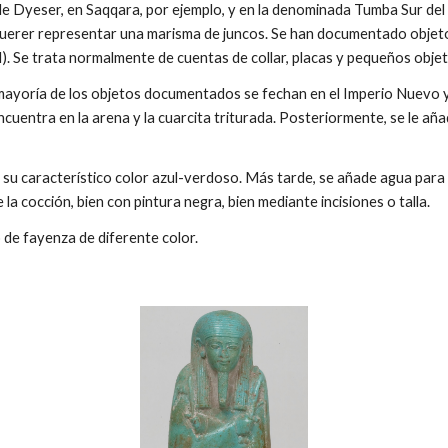
de Dyeser, en Saqqara, por ejemplo, y en la denominada Tumba Sur de
querer representar una marisma de juncos. Se han documentado obje
II). Se trata normalmente de cuentas de collar, placas y pequeños obje
 mayoría de los objetos documentados se fechan en el Imperio Nuevo 
uentra en la arena y la cuarcita triturada. Posteriormente, se le añade
za su característico color azul-verdoso. Más tarde, se añade agua pa
la cocción, bien con pintura negra, bien mediante incisiones o talla.
 de fayenza de diferente color.