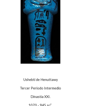
Ushebti de Henuttawy
Tercer Período Intermedio
Dinastía XXI.
1070 - 945 a.C.