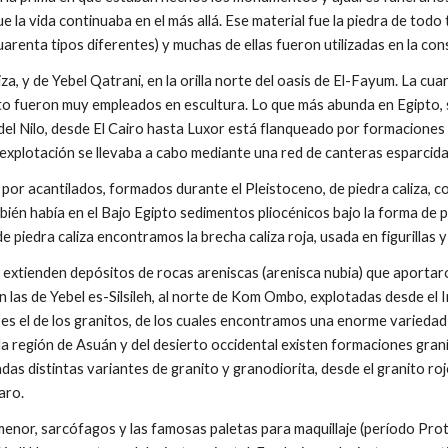
 que la vida continuaba en el más allá. Ese material fue la piedra de tod
arenta tipos diferentes) y muchas de ellas fueron utilizadas en la con
za, y de Yebel Qatrani, en la orilla norte del oasis de El-Fayum. La cua
lto fueron muy empleados en escultura. Lo que más abunda en Egipto, s
del Nilo, desde El Cairo hasta Luxor está flanqueado por formaciones 
 explotación se llevaba a cabo mediante una red de canteras esparcida
 por acantilados, formados durante el Pleistoceno, de piedra caliza, c
ién había en el Bajo Egipto sedimentos pliocénicos bajo la forma de p
 piedra caliza encontramos la brecha caliza roja, usada en figurillas y
 extienden depósitos de rocas areniscas (arenisca nubia) que aportaro
n las de Yebel es-Silsileh, al norte de Kom Ombo, explotadas desde el
s el de los granitos, de los cuales encontramos una enorme variedad y
 la región de Asuán y del desierto occidental existen formaciones gran
das distintas variantes de granito y granodiorita, desde el granito ro
laro.
menor, sarcófagos y las famosas paletas para maquillaje (período Prot