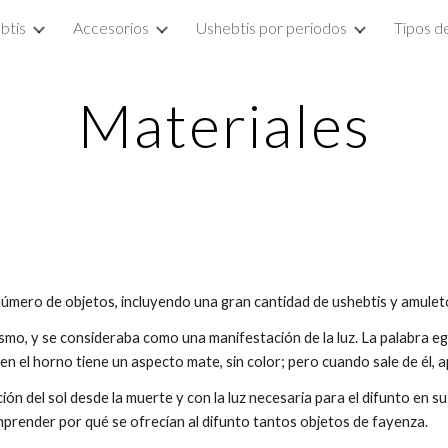
btis
Accesorios
Ushebtis por periodos
Tipos d
ip to main content
Skip to navigat
Materiales
número de objetos, incluyendo una gran cantidad de ushebtis y amulet
ismo, y se consideraba como una manifestación de la luz. La palabra e
uce en el horno tiene un aspecto mate, sin color; pero cuando sale de él
ón del sol desde la muerte y con la luz necesaria para el difunto en su
omprender por qué se ofrecían al difunto tantos objetos de fayenza.