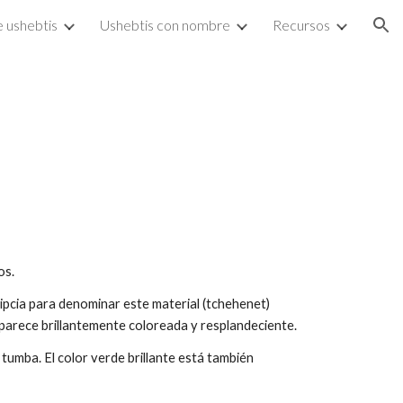
e ushebtis
Ushebtis con nombre
Recursos
ion
os.
gipcia para denominar este material (tchehenet)
, aparece brillantemente coloreada y resplandeciente.
 tumba. El color verde brillante está también