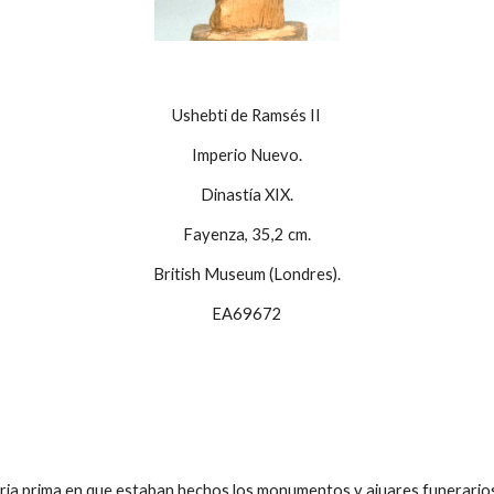
Ushebti de Ramsés II
Imperio Nuevo.
Dinastía XIX.
Fayenza, 35,2 cm.
British Museum (Londres).
EA69672
eria prima en que estaban hechos los monumentos y ajuares funerarios 