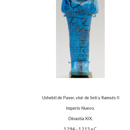
Ushebti de Paser, visir de Seti y Ramsés II
Imperio Nuevo.
Dinastía XIX.
1.294 - 1.213 a.C.