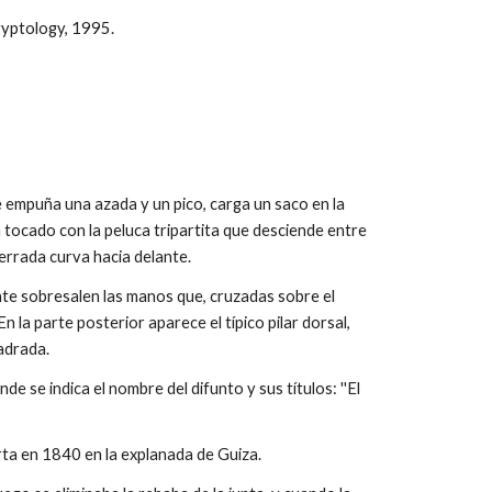
gyptology, 1995.
 empuña una azada y un pico, carga un saco en la
a tocado con la peluca tripartita que desciende entre
cerrada curva hacia delante.
te sobresalen las manos que, cruzadas sobre el
 la parte posterior aparece el típico pilar dorsal,
uadrada.
de se indica el nombre del difunto y sus títulos: ''El
rta en 1840 en la explanada de Guiza.