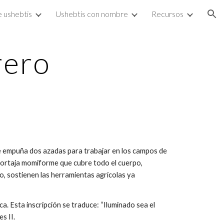
e ushebtis
Ushebtis con nombre
Recursos
ion
rero
e empuña dos azadas para trabajar en los campos de
u mortaja momiforme que cubre todo el cuerpo,
, sostienen las herramientas agrícolas ya
ica. Esta inscripción se traduce: “Iluminado sea el
es II.