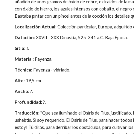
añadido de unos gramos de óxido de cobre, extraídos de la ma
con óxido de hierro, los azules intensos con cobalto, el negr
Bastaba pintar con un pincel antes de la cocción los detalles 
Localización Actual:
Colección particular, Europa, adquirido
Datación:
XXVII - XXX Dinastía, 525-341 a.C. Baja Época.
Sitio: ?
.
Material:
Fayenza.
Técnica:
Fayenza - vidriado.
Alto:
19,5 cm.
Ancho:
?.
Profundidad:
?.
Traducción:
''Que sea iluminado el Osiris de Tius, justificado.
ushebtis. Si soy requerido. El Osiris de Tius, para hacer todos
estoy! Tú dirás, para derribar los obstáculos, para cultivar lo