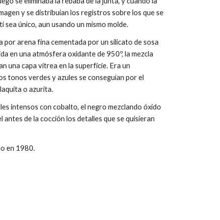
ego se eliminaba la rebaba de la junta, y cuando la
agen y se distribuían los registros sobre los que se
bti sea único, aun usando un mismo molde.
a por arena fina cementada por un silicato de sosa
ida en una atmósfera oxidante de 950º, la mezcla
 una capa vítrea en la superficie. Era un
os tonos verdes y azules se conseguían por el
laquita o azurita.
ules intensos con cobalto, el negro mezclando óxido
 antes de la cocción los detalles que se quisieran
ido en 1980.