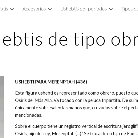
btis
Accesorios
Ushebtis por periodos
Tipos d
ip to main content
Skip to navigat
ebtis de tipo ob
USHEBTI PARA MERENPTAH (436)
Esta figura ushebti es representado como obrero, puesto qu
Osiris del Más Allá. Va tocado con la peluca tripartita. De s
únicamente sobresalen las manos que, cruzadas sobre el pecho
mencionadas.
Sobre el cuerpo tiene un registro vertical de escritura jeroglíf
Osiris, hijo del rey, Merenptah (…)." Se trata de un hijo de Rams