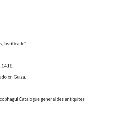
 justificado''.
7.141E.
ado en Guiza.
cophagui Catalogue general des antiquites