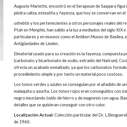
Auguste Mariette, encontró en el Serapeum de Saqqara figura
piedra caliza, esteatita y fayenza, que hoy se conservan en e
ushebtis y los pertenecientes a otros personajes reales del r
Ptah en Menphis, han salido a la luz a mediados del siglo XIX 
particulares y en museos como el Antiken Museo de Basilea, e
Antigüedades de Lieden.
Elmaterial usado para su creación es la fayenza, compuesta p
(carbonato y bicarbonato de sodio, extraído del Natrum). Coc
ofrecía un acabado esmaltado, ya que los carbonatos formaban
procedimiento simple y por tanto un material poco costoso.
Los tonos verdes y azules se conseguían por el añadido de un
malaquita o azurita. Los tonos rojos eran conseguidos con óxid
negro mezclando óxido de hierro y de magnesio con agua. Bast
detalles que se quisieran conseguir con otro color.
Localización Actual:
Colección particular del Dr. L.Benguere
de 1960.