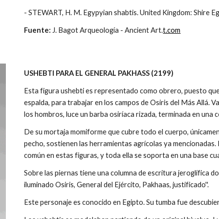
- STEWART, H. M. Egypyian shabtis. United Kingdom: Shire E
Fuente:
J. Bagot Arqueología - Ancient Art.
t.com
USHEBTI PARA EL GENERAL PAKHASS (2199)
Esta figura ushebti es representado como obrero, puesto que
espalda, para trabajar en los campos de Osiris del Más Allá. V
los hombros, luce un barba osiríaca rizada, terminada en una 
De su mortaja momiforme que cubre todo el cuerpo, únicamen
pecho, sostienen las herramientas agrícolas ya mencionadas. En
común en estas figuras, y toda ella se soporta en una base c
Sobre las piernas tiene una columna de escritura jeroglífica don
iluminado Osiris, General del Ejército, Pakhaas, justificado''.
Este personaje es conocido en Egipto. Su tumba fue descubie