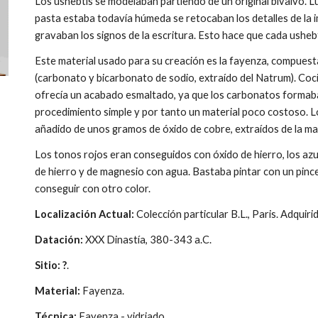
Los ushebtis se modelaban partiendo de un original bivalvo. Lu
pasta estaba todavía húmeda se retocaban los detalles de la im
gravaban los signos de la escritura. Esto hace que cada ushe
Este material usado para su creación es la fayenza, compuest
(carbonato y bicarbonato de sodio, extraído del Natrum). Coc
ofrecía un acabado esmaltado, ya que los carbonatos formaban
procedimiento simple y por tanto un material poco costoso. L
añadido de unos gramos de óxido de cobre, extraídos de la ma
Los tonos rojos eran conseguidos con óxido de hierro, los az
de hierro y de magnesio con agua. Bastaba pintar con un pincel
conseguir con otro color.
Localización Actual:
Colección particular B.L., Paris. Adquir
Datación:
XXX Dinastía, 380-343 a.C.
Sitio: ?
.
Material:
Fayenza.
Técnica:
Fayenza - vidriado.