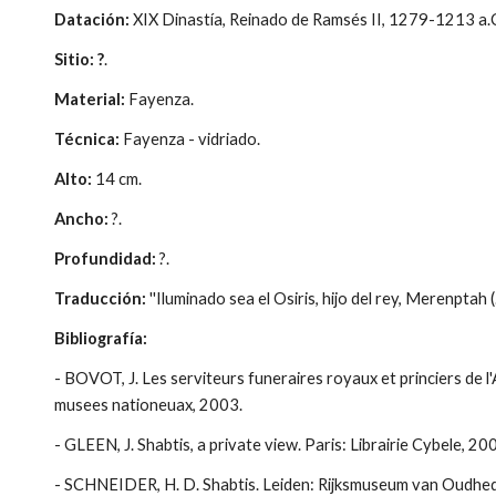
Datación:
XIX Dinastía, Reinado de Ramsés II, 1279-1213 a.
Sitio: ?
.
Material:
Fayenza.
Técnica:
Fayenza - vidriado.
Alto:
14 cm.
Ancho:
?.
Profundidad:
?.
Traducción:
''Iluminado sea el Osiris, hijo del rey, Merenptah (
Bibliografía:
- BOVOT, J. Les serviteurs funeraires royaux et princiers de l
musees nationeuax, 2003.
- GLEEN, J. Shabtis, a private view. Paris: Librairie Cybele, 20
- SCHNEIDER, H. D. Shabtis. Leiden: Rijksmuseum van Oudhe