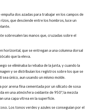
e empuña dos azadas para trabajar en los campos de
os rizos, que desciende entre los hombros, luce un
elante.
te sobresalen las manos que, cruzadas sobre el
 en horizontal, que se entregan a una columna dorsal
zócalo que la eleva.
ego se eliminaba la rebaba de la junta, y cuando la
agen y se distribuían los registros sobre los que se
bti sea único, aun usando un mismo molde.
a por arena fina cementada por un silicato de sosa
ida en una atmósfera oxidante de 950º, la mezcla
 una capa vítrea en la superficie.
toso. Los tonos verdes y azules se conseguían por el