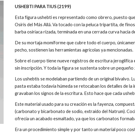
USHEBTI PARA TIUS (2199)
Esta figura ushebti es representado como obrero, puesto qu
Osiris del Más Allá. Va tocado con la peluca tripartita, de fin
barba osiríaca rizada, terminada en una cerrada curva hacia d
De su mortaja momiforme que cubre todo el cuerpo, únicamen
pecho, sostienen las herramientas agrícolas ya mencionadas.
Sobre el cuerpo tiene nueve registros de escritura jeroglífica
sin inscripción. Y toda la figura se sustenta sobre un pequeño 
Los ushebtis se modelaban partiendo de un original bivalvo. Lu
pasta estaba todavía húmeda se retocaban los detalles de la im
gravaban los signos de la escritura. Esto hace que cada ushe
Este material usado para su creación es la fayenza, compuest
(carbonato y bicarbonato de sodio, extraído del Natrum). Coc
ofrecía un acabado esmaltado, ya que los carbonatos formaban
Era un procedimiento simple y por tanto un material poco cos