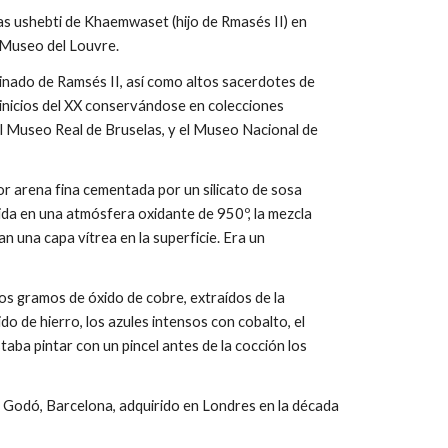
s ushebti de Khaemwaset (hijo de Rmasés II) en
l Museo del Louvre.
einado de Ramsés II, así como altos sacerdotes de
e inicios del XX conservándose en colecciones
l Museo Real de Bruselas, y el Museo Nacional de
or arena fina cementada por un silicato de sosa
ida en una atmósfera oxidante de 950º, la mezcla
 una capa vítrea en la superficie. Era un
os gramos de óxido de cobre, extraídos de la
o de hierro, los azules intensos con cobalto, el
aba pintar con un pincel antes de la cocción los
l Godó, Barcelona, adquirido en Londres en la década