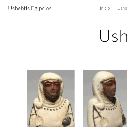
Ushebtis Egipcios
Inicio
Ushe
Sk
Ush