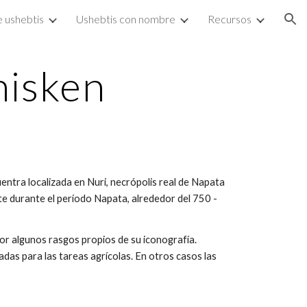
e ushebtis
Ushebtis con nombre
Recursos
ion
nisken
ntra localizada en Nuri, necrópolis real de Napata
e durante el período Napata, alrededor del 750 -
por algunos rasgos propios de su iconografía.
adas para las tareas agrícolas. En otros casos las