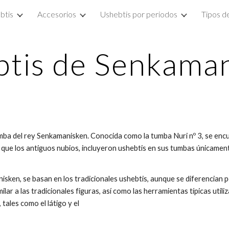
btis
Accesorios
Ushebtis por periodos
Tipos d
ip to main content
Skip to navigat
tis de Senkama
a del rey Senkamanisken. Conocida como la tumba Nuri nº 3, se encue
que los antiguos nubios, incluyeron ushebtis en sus tumbas únicament
sken, se basan en los tradicionales ushebtis, aunque se diferencian 
r a las tradicionales figuras, así como las herramientas típicas utiliz
tales como el látigo y el