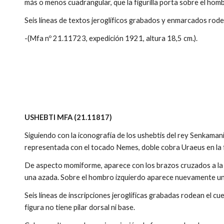
más o menos cuadrangular, que la figurilla porta sobre el homb
Seis líneas de textos jeroglíficos grabados y enmarcados rod
-(Mfa nº 21.11723, expedición 1921, altura 18,5 cm.).
USHEBTI MFA (21.11817)
Siguiendo con la iconografía de los ushebtis del rey Senkama
representada con el tocado Nemes, doble cobra Uraeus en la f
De aspecto momiforme, aparece con los brazos cruzados a la 
una azada. Sobre el hombro izquierdo aparece nuevamente una
Seis líneas de inscripciones jeroglíficas grabadas rodean el c
figura no tiene pilar dorsal ni base.