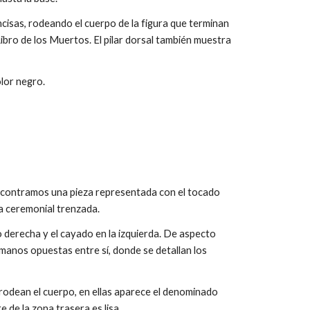
incisas, rodeando el cuerpo de la figura que terminan
 Libro de los Muertos. El pilar dorsal también muestra
olor negro.
encontramos una pieza representada con el tocado
ba ceremonial trenzada.
o derecha y el cayado en la izquierda. De aspecto
 manos opuestas entre sí, donde se detallan los
 rodean el cuerpo, en ellas aparece el denominado
te de la zona trasera es lisa.