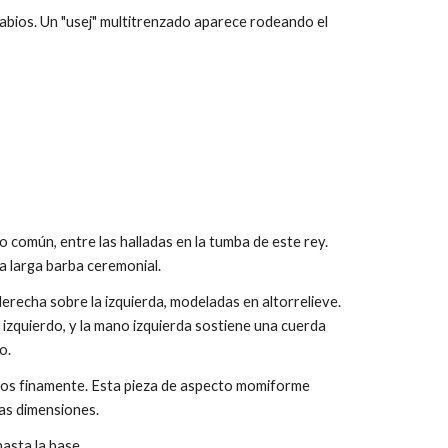
 labios. Un "usej" multitrenzado aparece rodeando el
común, entre las halladas en la tumba de este rey.
na larga barba ceremonial.
derecha sobre la izquierda, modeladas en altorrelieve.
zquierdo, y la mano izquierda sostiene una cuerda
ho.
ados finamente. Esta pieza de aspecto momiforme
ñas dimensiones.
hasta la base.