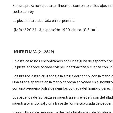
En esta pieza no se detallan líneas de contorno en los ojos, ni
cuello del rey.
La pieza está elaborada en serpentina.
-(Mfa nº 20.2113, expedición 1920, altura 18,5 cm.).
USHEBTI MFA (21.2649)
En este caso nos encontramos con una figura de aspecto poco 
La pieza aparece tocada con peluca tripartita y cuenta con u
Los brazos están cruzados a la altura del pecho, con la mano 
Una azada aparece en la mano derecha apoyada en el hombro i
con una pequeña bolsa de semillas colgada del hombro derec
Los arperos de labranza se muestran en relieve y son detall
muestra pilar dorsal y una base de forma cuadrada de peque
El pilar dorsal se representa desde la finalización de la peluca 