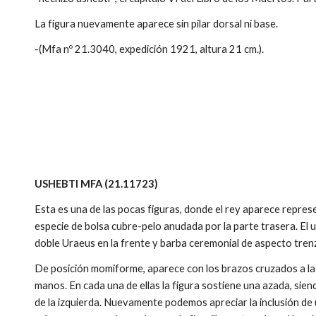
La figura nuevamente aparece sin pilar dorsal ni base.
-(Mfa nº 21.3040, expedición 1921, altura 21 cm.).
USHEBTI MFA (21.11723)
Esta es una de las pocas figuras, donde el rey aparece repre
especie de bolsa cubre-pelo anudada por la parte trasera. E
doble Uraeus en la frente y barba ceremonial de aspecto tren
De posición momiforme, aparece con los brazos cruzados a la a
manos. En cada una de ellas la figura sostiene una azada, sien
de la izquierda. Nuevamente podemos apreciar la inclusión de 