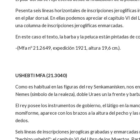
Pesenta seis líneas horizontales de inscripciones jeroglíficas 
en el pilar dorsal. En ellas podemos apreciar el capítulo VI del
una columna de inscripciones jeroglíficas enmarcadas.
En este caso el texto, la barba y la peluca están pintadas de c
-(Mfa nº 21.2649, expedición 1921, altura 19,6 cm.).
USHEBTI MFA (21.3040)
Como es habitual en las figuras del rey Senkamanisken, nos 
Nemes (símbolo de la realeza), doble Uraes un la frente y bar
El rey posee los instrumentos de gobierno, el látigo en la man
momiforme, aparece con los brazos a la altura del pecho y las
dedos.
Seis líneas de inscripciones jeroglícas grabadas y enmarcadas
''hechizo ushebti''; el capítulo VI del Libro de los Muertos. Par